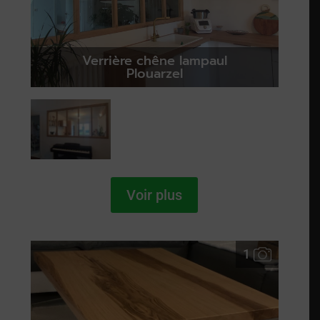
Verrière chêne lampaul
Plouarzel
Voir plus
1