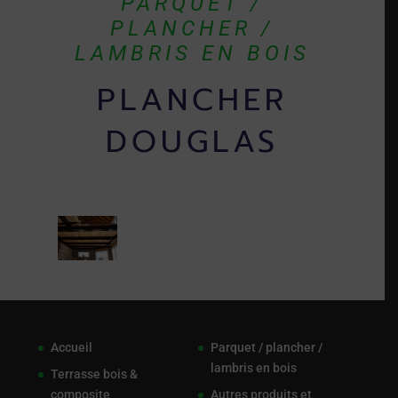
PARQUET /
PLANCHER /
LAMBRIS EN BOIS
PLANCHER
DOUGLAS
Accueil
Parquet / plancher /
lambris en bois
Terrasse bois &
composite
Autres produits et