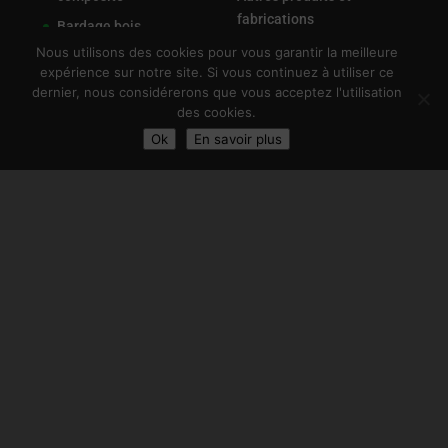
fabrications
Bardage bois
Contact & Plan
Nous utilisons des cookies pour vous garantir la meilleure
Charpente et ossature
expérience sur notre site. Si vous continuez à utiliser ce
bois
Mentions légales
dernier, nous considérerons que vous acceptez l'utilisation
Cloture & palissade
des cookies.
bois /alu
Ok
En savoir plus
Développé par
e-Ness
,
création de site internet
et
agence Web