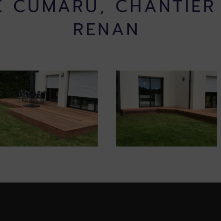
E CUMARU, CHANTIER
RENAN
 / plancher / lambris en bois