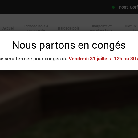
Pont-Cor
Terrasse bois &
Charpente et
Cloture
Accueil
Bardage bois
composite
ossature bois
bo
Nous partons en congés
ise sera fermée pour congés du
Vendredi 31 juillet à 12h au 30