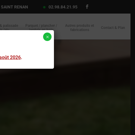
f SAINT RENAN
02.98.84.21.95
 & palissade
Parquet / plancher /
Autres produits et
Contact & Plan
is /alu
lambris en bois
fabrications
×
 août 2026
.